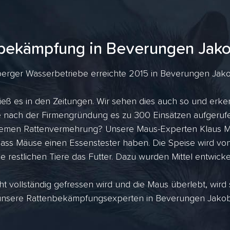
bekämpfung in Beverungen Jak
erger Wasserbetriebe erreichte 2015 in Beverungen Jakobs
eß es in den Zeitungen. Wir sehen dies auch so und erke
ahre nach der Firmengründung es zu 300 Einsätzen aufger
tremen Rattenvermehrung? Unsere Maus-Experten Klaus Me
dass Mäuse einen Essenstester haben. Die Speise wird vo
ie restlichen Tiere das Futter. Dazu wurden Mittel entwicke
ht vollständig gefressen wird und die Maus überlebt, wird
unsere Rattenbekämpfungsexperten in Beverungen Jakobsb