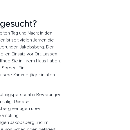
 gesucht?
ten Tag und Nacht in den
 ist seit vielen Jahren die
Beverungen Jakobsberg. Der
llen Einsatz vor Ort! Lassen
inge Sie in Ihrem Haus haben.
e Sorgen! Ein
 Unsere Kammerjäger in allen
pfungspersonal in Beverungen
richtig. Unsere
sberg verfügen über
ekämpfung.
ungen Jakobsberg und im
e von Schädlingen belagert