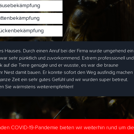
usebekämpfung
ttenbekämpfung
ckenbekämpfung
s Hauses. Durch einen Anruf bei der Firma wurde umgehend ein
 war sehr pünktlich und zuvorkommend. Extrem professionell und
ick auf die Tiere genügte und er wusste, es war die braune
hr Nest damit bauen. Er konnte sofort den Weg ausfindig machen
 ganze Zeit ein sehr gutes Gefühl und wir wurden super betreut.
den Sie wärmstens weiterempfehlen!
enden COVID-19-Pandemie bieten wir weiterhin rund um di