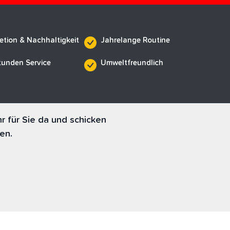
etion & Nachhaltigkeit
Jahrelange Routine
tunden Service
Umweltfreundlich
 für Sie da und schicken
en.